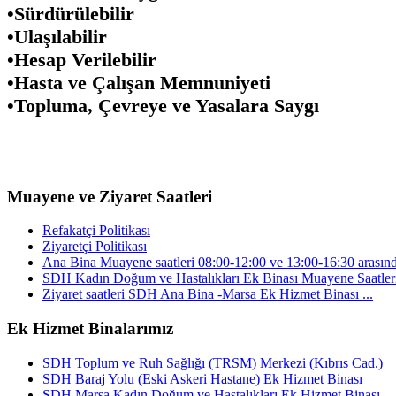
•
Sürdürülebilir
•
Ulaşılabilir
•
Hesap Verilebilir
•
Hasta ve Çalışan Memnuniyeti
•
Topluma, Çevreye ve Yasalara Saygı
Muayene ve Ziyaret Saatleri
Refakatçi Politikası
Ziyaretçi Politikası
Ana Bina Muayene saatleri 08:00-12:00 ve 13:00-16:30 arasınd
SDH Kadın Doğum ve Hastalıkları Ek Binası Muayene Saatleri 
Ziyaret saatleri SDH Ana Bina -Marsa Ek Hizmet Binası ...
Ek Hizmet Binalarımız
SDH Toplum ve Ruh Sağlığı (TRSM) Merkezi (Kıbrıs Cad.)
SDH Baraj Yolu (Eski Askeri Hastane) Ek Hizmet Binası
SDH Marsa Kadın Doğum ve Hastalıkları Ek Hizmet Binası