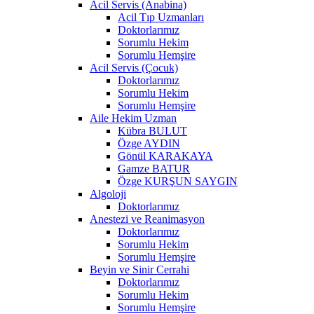
Acil Servis (Anabina)
Acil Tıp Uzmanları
Doktorlarımız
Sorumlu Hekim
Sorumlu Hemşire
Acil Servis (Çocuk)
Doktorlarımız
Sorumlu Hekim
Sorumlu Hemşire
Aile Hekim Uzman
Kübra BULUT
Özge AYDIN
Gönül KARAKAYA
Gamze BATUR
Özge KURŞUN SAYGIN
Algoloji
Doktorlarımız
Anestezi ve Reanimasyon
Doktorlarımız
Sorumlu Hekim
Sorumlu Hemşire
Beyin ve Sinir Cerrahi
Doktorlarımız
Sorumlu Hekim
Sorumlu Hemşire