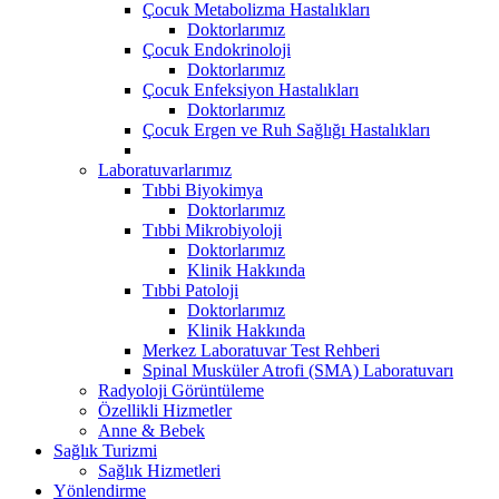
Çocuk Metabolizma Hastalıkları
Doktorlarımız
Çocuk Endokrinoloji
Doktorlarımız
Çocuk Enfeksiyon Hastalıkları
Doktorlarımız
Çocuk Ergen ve Ruh Sağlığı Hastalıkları
Laboratuvarlarımız
Tıbbi Biyokimya
Doktorlarımız
Tıbbi Mikrobiyoloji
Doktorlarımız
Klinik Hakkında
Tıbbi Patoloji
Doktorlarımız
Klinik Hakkında
Merkez Laboratuvar Test Rehberi
Spinal Musküler Atrofi (SMA) Laboratuvarı
Radyoloji Görüntüleme
Özellikli Hizmetler
Anne & Bebek
Sağlık Turizmi
Sağlık Hizmetleri
Yönlendirme