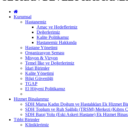
Kurumsal
Hastanemiz
Amaç ve Hedeflerimiz
Değerlerimiz
Kalite Politikamız
Hastanemiz Hakkında
Hastane Yönetimi
Organizasyon Şeması
Misyon & Vizyon
Temel İlke ve Değerlerimiz
İdari Birimler
Kalite Yönetimi
Bilgi Güvenliği
TGAP
El Hijyeni Politikamız
Hizmet Binalarımız
SDH Marsa Kadın Doğum ve Hastalıkları Ek Hizmet Bi
SDH Toplum ve Ruh Sağlığı (TRSM) Merkezi (Kıbrıs C
SDH Baraj Yolu (Eski Askeri Hastane) Ek Hizmet Binas
Tıbbi Birimler
Kliniklerimiz