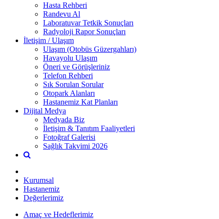
Hasta Rehberi
Randevu Al
Laboratuvar Tetkik Sonuçları
Radyoloji Rapor Sonuçları
İletişim / Ulaşım
Ulaşım (Otobüs Güzergahları)
Havayolu Ulaşım
Öneri ve Görüşleriniz
Telefon Rehberi
Sık Sorulan Sorular
Otopark Alanları
Hastanemiz Kat Planları
Dijital Medya
Medyada Biz
İletişim & Tanıtım Faaliyetleri
Fotoğraf Galerisi
Sağlık Takvimi 2026
Kurumsal
Hastanemiz
Değerlerimiz
Amaç ve Hedeflerimiz