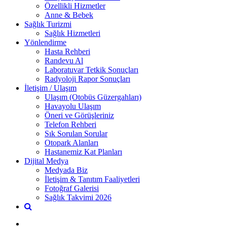
Özellikli Hizmetler
Anne & Bebek
Sağlık Turizmi
Sağlık Hizmetleri
Yönlendirme
Hasta Rehberi
Randevu Al
Laboratuvar Tetkik Sonuçları
Radyoloji Rapor Sonuçları
İletişim / Ulaşım
Ulaşım (Otobüs Güzergahları)
Havayolu Ulaşım
Öneri ve Görüşleriniz
Telefon Rehberi
Sık Sorulan Sorular
Otopark Alanları
Hastanemiz Kat Planları
Dijital Medya
Medyada Biz
İletişim & Tanıtım Faaliyetleri
Fotoğraf Galerisi
Sağlık Takvimi 2026