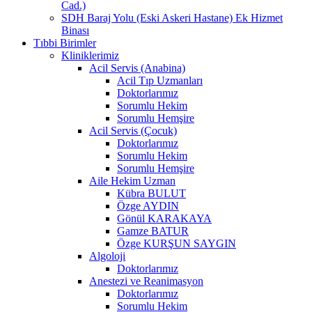
Cad.)
SDH Baraj Yolu (Eski Askeri Hastane) Ek Hizmet
Binası
Tıbbi Birimler
Kliniklerimiz
Acil Servis (Anabina)
Acil Tıp Uzmanları
Doktorlarımız
Sorumlu Hekim
Sorumlu Hemşire
Acil Servis (Çocuk)
Doktorlarımız
Sorumlu Hekim
Sorumlu Hemşire
Aile Hekim Uzman
Kübra BULUT
Özge AYDIN
Gönül KARAKAYA
Gamze BATUR
Özge KURŞUN SAYGIN
Algoloji
Doktorlarımız
Anestezi ve Reanimasyon
Doktorlarımız
Sorumlu Hekim