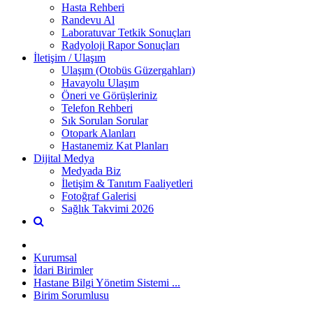
Hasta Rehberi
Randevu Al
Laboratuvar Tetkik Sonuçları
Radyoloji Rapor Sonuçları
İletişim / Ulaşım
Ulaşım (Otobüs Güzergahları)
Havayolu Ulaşım
Öneri ve Görüşleriniz
Telefon Rehberi
Sık Sorulan Sorular
Otopark Alanları
Hastanemiz Kat Planları
Dijital Medya
Medyada Biz
İletişim & Tanıtım Faaliyetleri
Fotoğraf Galerisi
Sağlık Takvimi 2026
Kurumsal
İdari Birimler
Hastane Bilgi Yönetim Sistemi ...
Birim Sorumlusu