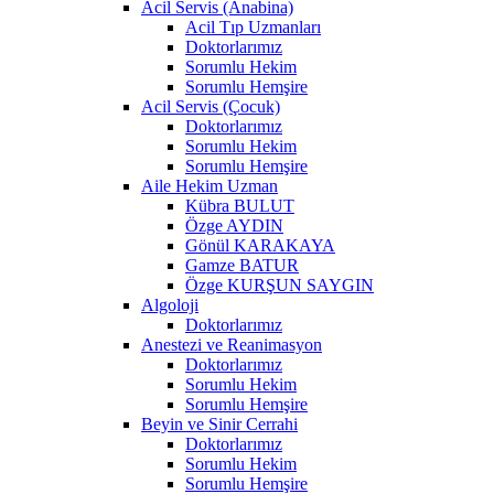
Acil Servis (Anabina)
Acil Tıp Uzmanları
Doktorlarımız
Sorumlu Hekim
Sorumlu Hemşire
Acil Servis (Çocuk)
Doktorlarımız
Sorumlu Hekim
Sorumlu Hemşire
Aile Hekim Uzman
Kübra BULUT
Özge AYDIN
Gönül KARAKAYA
Gamze BATUR
Özge KURŞUN SAYGIN
Algoloji
Doktorlarımız
Anestezi ve Reanimasyon
Doktorlarımız
Sorumlu Hekim
Sorumlu Hemşire
Beyin ve Sinir Cerrahi
Doktorlarımız
Sorumlu Hekim
Sorumlu Hemşire