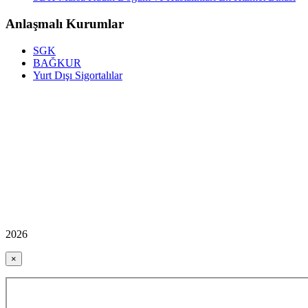
Anlaşmalı Kurumlar
SGK
BAĞKUR
Yurt Dışı Sigortalılar
2026
×