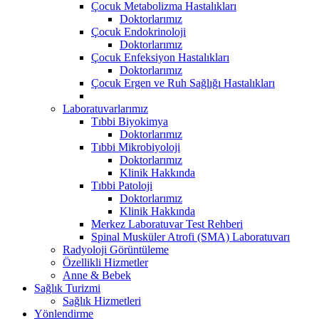
Çocuk Metabolizma Hastalıkları
Doktorlarımız
Çocuk Endokrinoloji
Doktorlarımız
Çocuk Enfeksiyon Hastalıkları
Doktorlarımız
Çocuk Ergen ve Ruh Sağlığı Hastalıkları
Laboratuvarlarımız
Tıbbi Biyokimya
Doktorlarımız
Tıbbi Mikrobiyoloji
Doktorlarımız
Klinik Hakkında
Tıbbi Patoloji
Doktorlarımız
Klinik Hakkında
Merkez Laboratuvar Test Rehberi
Spinal Musküler Atrofi (SMA) Laboratuvarı
Radyoloji Görüntüleme
Özellikli Hizmetler
Anne & Bebek
Sağlık Turizmi
Sağlık Hizmetleri
Yönlendirme