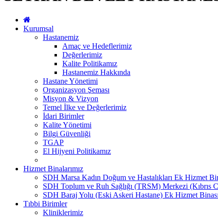
Kurumsal
Hastanemiz
Amaç ve Hedeflerimiz
Değerlerimiz
Kalite Politikamız
Hastanemiz Hakkında
Hastane Yönetimi
Organizasyon Şeması
Misyon & Vizyon
Temel İlke ve Değerlerimiz
İdari Birimler
Kalite Yönetimi
Bilgi Güvenliği
TGAP
El Hijyeni Politikamız
Hizmet Binalarımız
SDH Marsa Kadın Doğum ve Hastalıkları Ek Hizmet Bi
SDH Toplum ve Ruh Sağlığı (TRSM) Merkezi (Kıbrıs C
SDH Baraj Yolu (Eski Askeri Hastane) Ek Hizmet Binas
Tıbbi Birimler
Kliniklerimiz