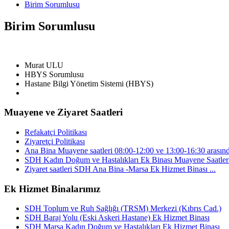
Birim Sorumlusu
Birim Sorumlusu
Murat ULU
HBYS Sorumlusu
Hastane Bilgi Yönetim Sistemi (HBYS)
Muayene ve Ziyaret Saatleri
Refakatçi Politikası
Ziyaretçi Politikası
Ana Bina Muayene saatleri 08:00-12:00 ve 13:00-16:30 arasınd
SDH Kadın Doğum ve Hastalıkları Ek Binası Muayene Saatleri 
Ziyaret saatleri SDH Ana Bina -Marsa Ek Hizmet Binası ...
Ek Hizmet Binalarımız
SDH Toplum ve Ruh Sağlığı (TRSM) Merkezi (Kıbrıs Cad.)
SDH Baraj Yolu (Eski Askeri Hastane) Ek Hizmet Binası
SDH Marsa Kadın Doğum ve Hastalıkları Ek Hizmet Binası