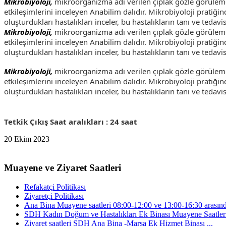
Mikrobiyoloji,
mikroorganizma adı verilen çıplak gözle görülemeyen
etkileşimlerini inceleyen Anabilim dalıdır. Mikrobiyoloji pratiğin
oluşturdukları hastalıkları inceler, bu hastalıkların tanı ve tedav
Mikrobiyoloji,
mikroorganizma adı verilen çıplak gözle görülemeyen
etkileşimlerini inceleyen Anabilim dalıdır. Mikrobiyoloji pratiğin
oluşturdukları hastalıkları inceler, bu hastalıkların tanı ve tedav
Mikrobiyoloji,
mikroorganizma adı verilen çıplak gözle görülemeyen
etkileşimlerini inceleyen Anabilim dalıdır. Mikrobiyoloji pratiğin
oluşturdukları hastalıkları inceler, bu hastalıkların tanı ve tedav
Tetkik Çıkış Saat aralıkları : 24 saat
20 Ekim 2023
Muayene ve Ziyaret Saatleri
Refakatçi Politikası
Ziyaretçi Politikası
Ana Bina Muayene saatleri 08:00-12:00 ve 13:00-16:30 arasınd
SDH Kadın Doğum ve Hastalıkları Ek Binası Muayene Saatleri 
Ziyaret saatleri SDH Ana Bina -Marsa Ek Hizmet Binası ...