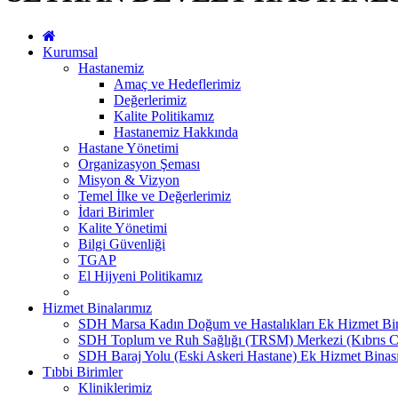
Kurumsal
Hastanemiz
Amaç ve Hedeflerimiz
Değerlerimiz
Kalite Politikamız
Hastanemiz Hakkında
Hastane Yönetimi
Organizasyon Şeması
Misyon & Vizyon
Temel İlke ve Değerlerimiz
İdari Birimler
Kalite Yönetimi
Bilgi Güvenliği
TGAP
El Hijyeni Politikamız
Hizmet Binalarımız
SDH Marsa Kadın Doğum ve Hastalıkları Ek Hizmet Bi
SDH Toplum ve Ruh Sağlığı (TRSM) Merkezi (Kıbrıs C
SDH Baraj Yolu (Eski Askeri Hastane) Ek Hizmet Binas
Tıbbi Birimler
Kliniklerimiz