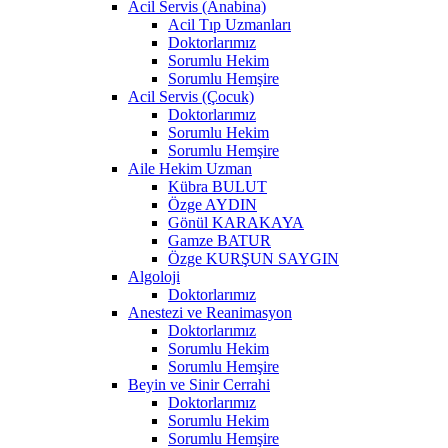
Acil Servis (Anabina)
Acil Tıp Uzmanları
Doktorlarımız
Sorumlu Hekim
Sorumlu Hemşire
Acil Servis (Çocuk)
Doktorlarımız
Sorumlu Hekim
Sorumlu Hemşire
Aile Hekim Uzman
Kübra BULUT
Özge AYDIN
Gönül KARAKAYA
Gamze BATUR
Özge KURŞUN SAYGIN
Algoloji
Doktorlarımız
Anestezi ve Reanimasyon
Doktorlarımız
Sorumlu Hekim
Sorumlu Hemşire
Beyin ve Sinir Cerrahi
Doktorlarımız
Sorumlu Hekim
Sorumlu Hemşire