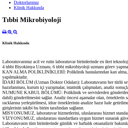
Doktorlarımız
Klinik Hakkında
Tıbbi Mikrobiyoloji
Klinik Hakkında
Laboratuvarımız acil ve rutin laboratuvar birimlerinde en ileri teknol
4 tıbbi Biyokimya Uzmanı, 6 tıbbi mikrobiyoloji uzmanı görev yapma
KAN ALMA POLİKLİNİKLERİ: Poliklinik hastalarından kan alma, alınan
yapılmaktadır.
İDARİ BÖLÜM (Uzman Doktor Odaları): Laboratuvarın her türlü sevk ve
hazırlanması, kurum içi yazışmalar, istatistik çalışmaları, analiz sonu
NUMUNE KABUL BÖLÜMÜ: Poliklinik ve servislerden gönderilen örnekle
dahil) gönderilmesini sağlar. Analiz öncesi aşamalar olan, örneklerin s
racklarına yerleştirilmesi, idrar örneklerinin analize hazır hale getiri
girişlerinin takibi bu birim tarafından sağlanır.
MİSYONUMUZ, laboratuvar hizmetlerini, uluslararası hizmet standartların
VİZYONUMUZ, uluslararası standartlara uygun hizmet sunarak güvenili
Laboratuvarın tüm birimlerinde günlük ve haftalık otoanalizör bakımları,