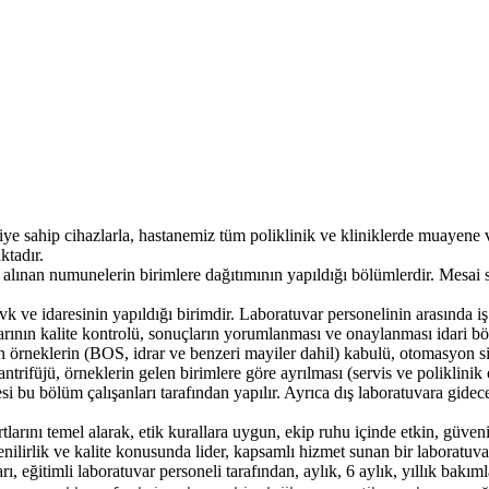
ojiye sahip cihazlarla, hastanemiz tüm poliklinik ve kliniklerde muayen
ktadır.
 numunelerin birimlere dağıtımının yapıldığı bölümlerdir. Mesai saatl
 idaresinin yapıldığı birimdir. Laboratuvar personelinin arasında iş
çlarının kalite kontrolü, sonuçların yorumlanması ve onaylanması idari bö
rin (BOS, idrar ve benzeri mayiler dahil) kabulü, otomasyon sistemin
antrifüjü, örneklerin gelen birimlere göre ayrılması (servis ve poliklin
lmesi bu bölüm çalışanları tarafından yapılır. Ayrıca dış laboratuvara gi
ı temel alarak, etik kurallara uygun, ekip ruhu içinde etkin, güvenilir,
rlik ve kalite konusunda lider, kapsamlı hizmet sunan bir laboratuvar
 eğitimli laboratuvar personeli tarafından, aylık, 6 aylık, yıllık bakıml