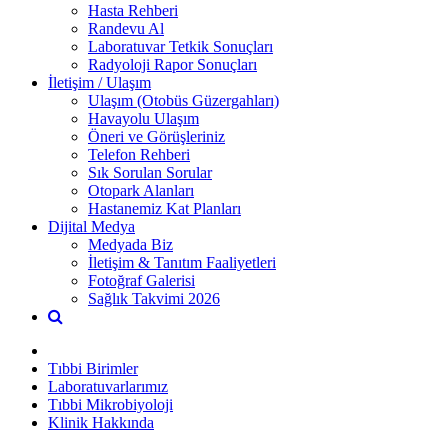
Hasta Rehberi
Randevu Al
Laboratuvar Tetkik Sonuçları
Radyoloji Rapor Sonuçları
İletişim / Ulaşım
Ulaşım (Otobüs Güzergahları)
Havayolu Ulaşım
Öneri ve Görüşleriniz
Telefon Rehberi
Sık Sorulan Sorular
Otopark Alanları
Hastanemiz Kat Planları
Dijital Medya
Medyada Biz
İletişim & Tanıtım Faaliyetleri
Fotoğraf Galerisi
Sağlık Takvimi 2026
Tıbbi Birimler
Laboratuvarlarımız
Tıbbi Mikrobiyoloji
Klinik Hakkında