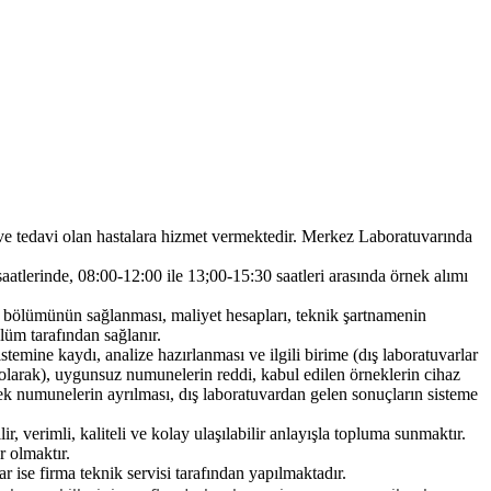
e ve tedavi olan hastalara hizmet vermektedir. Merkez Laboratuvarında
erinde, 08:00-12:00 ile 13;00-15:30 saatleri arasında örnek alımı
 bölümünün sağlanması, maliyet hesapları, teknik şartnamenin
lüm tarafından sağlanır.
e kaydı, analize hazırlanması ve ilgili birime (dış laboratuvarlar
ik olarak), uygunsuz numunelerin reddi, kabul edilen örneklerin cihaz
decek numunelerin ayrılması, dış laboratuvardan gelen sonuçların sisteme
 verimli, kaliteli ve kolay ulaşılabilir anlayışla topluma sunmaktır.
 olmaktır.
ar ise firma teknik servisi tarafından yapılmaktadı
r.