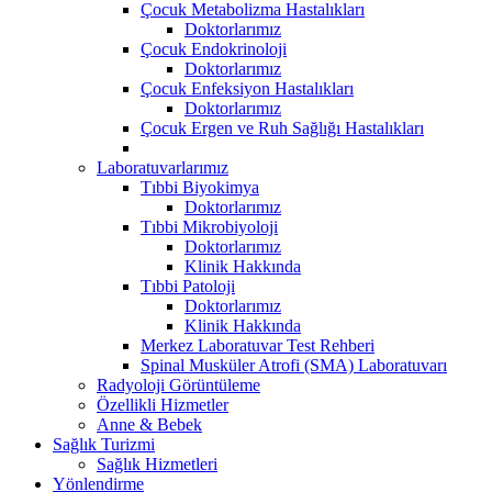
Çocuk Metabolizma Hastalıkları
Doktorlarımız
Çocuk Endokrinoloji
Doktorlarımız
Çocuk Enfeksiyon Hastalıkları
Doktorlarımız
Çocuk Ergen ve Ruh Sağlığı Hastalıkları
Laboratuvarlarımız
Tıbbi Biyokimya
Doktorlarımız
Tıbbi Mikrobiyoloji
Doktorlarımız
Klinik Hakkında
Tıbbi Patoloji
Doktorlarımız
Klinik Hakkında
Merkez Laboratuvar Test Rehberi
Spinal Musküler Atrofi (SMA) Laboratuvarı
Radyoloji Görüntüleme
Özellikli Hizmetler
Anne & Bebek
Sağlık Turizmi
Sağlık Hizmetleri
Yönlendirme