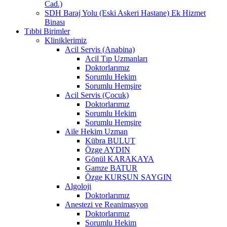
Cad.)
SDH Baraj Yolu (Eski Askeri Hastane) Ek Hizmet
Binası
Tıbbi Birimler
Kliniklerimiz
Acil Servis (Anabina)
Acil Tıp Uzmanları
Doktorlarımız
Sorumlu Hekim
Sorumlu Hemşire
Acil Servis (Çocuk)
Doktorlarımız
Sorumlu Hekim
Sorumlu Hemşire
Aile Hekim Uzman
Kübra BULUT
Özge AYDIN
Gönül KARAKAYA
Gamze BATUR
Özge KURŞUN SAYGIN
Algoloji
Doktorlarımız
Anestezi ve Reanimasyon
Doktorlarımız
Sorumlu Hekim