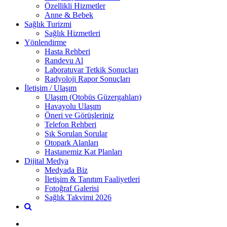
Özellikli Hizmetler
Anne & Bebek
Sağlık Turizmi
Sağlık Hizmetleri
Yönlendirme
Hasta Rehberi
Randevu Al
Laboratuvar Tetkik Sonuçları
Radyoloji Rapor Sonuçları
İletişim / Ulaşım
Ulaşım (Otobüs Güzergahları)
Havayolu Ulaşım
Öneri ve Görüşleriniz
Telefon Rehberi
Sık Sorulan Sorular
Otopark Alanları
Hastanemiz Kat Planları
Dijital Medya
Medyada Biz
İletişim & Tanıtım Faaliyetleri
Fotoğraf Galerisi
Sağlık Takvimi 2026