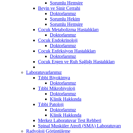
Sorumlu Hemşire
Beyin ve Sinir Cerrahi
Doktorlarımız
Sorumlu Hekim
Sorumlu Hemşire
Çocuk Metabolizma Hastalıkları
Doktorlarımız
Çocuk Endokrinoloji
Doktorlarımız
Çocuk Enfeksiyon Hastalıkları
Doktorlarımız
Çocuk Ergen ve Ruh Sağlığı Hastalıkları
Laboratuvarlarımız
Tıbbi Biyokimya
Doktorlarımız
Tıbbi Mikrobiyoloji
Doktorlarımız
Klinik Hakkında
Tıbbi Patoloji
Doktorlarımız
Klinik Hakkında
Merkez Laboratuvar Test Rehberi
Spinal Musküler Atrofi (SMA) Laboratuvarı
Radyoloji Görüntüleme