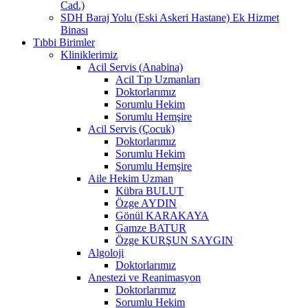
Cad.)
SDH Baraj Yolu (Eski Askeri Hastane) Ek Hizmet
Binası
Tıbbi Birimler
Kliniklerimiz
Acil Servis (Anabina)
Acil Tıp Uzmanları
Doktorlarımız
Sorumlu Hekim
Sorumlu Hemşire
Acil Servis (Çocuk)
Doktorlarımız
Sorumlu Hekim
Sorumlu Hemşire
Aile Hekim Uzman
Kübra BULUT
Özge AYDIN
Gönül KARAKAYA
Gamze BATUR
Özge KURŞUN SAYGIN
Algoloji
Doktorlarımız
Anestezi ve Reanimasyon
Doktorlarımız
Sorumlu Hekim