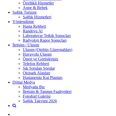
Özellikli Hizmetler
Anne & Bebek
Sağlık Turizmi
Sağlık Hizmetleri
Yönlendirme
Hasta Rehberi
Randevu Al
Laboratuvar Tetkik Sonuçları
Radyoloji Rapor Sonuçları
İletişim / Ulaşım
Ulaşım (Otobüs Güzergahları)
Havayolu Ulaşım
Öneri ve Görüşleriniz
Telefon Rehberi
Sık Sorulan Sorular
Otopark Alanları
Hastanemiz Kat Planları
Dijital Medya
Medyada Biz
İletişim & Tanıtım Faaliyetleri
Fotoğraf Galerisi
Sağlık Takvimi 2026