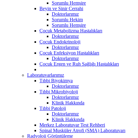
Sorumlu Hemşire
Beyin ve Sinir Cerrahi
Doktorlarımız
Sorumlu Hekim
Sorumlu Hemşire
Çocuk Metabolizma Hastalıkları
Doktorlarımız
Çocuk Endokrinoloji
Doktorlarımız
Çocuk Enfeksiyon Hastalıkları
Doktorlarımız
Çocuk Ergen ve Ruh Sağlığı Hastalıkları
Laboratuvarlarımız
Tıbbi Biyokimya
Doktorlarımız
Tıbbi Mikrobiyoloji
Doktorlarımız
Klinik Hakkında
Tıbbi Patoloji
Doktorlarımız
Klinik Hakkında
Merkez Laboratuvar Test Rehberi
Spinal Musküler Atrofi (SMA) Laboratuvarı
Radyoloji Görüntüleme