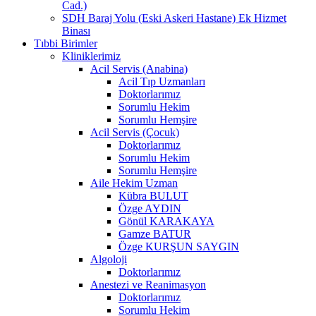
Cad.)
SDH Baraj Yolu (Eski Askeri Hastane) Ek Hizmet
Binası
Tıbbi Birimler
Kliniklerimiz
Acil Servis (Anabina)
Acil Tıp Uzmanları
Doktorlarımız
Sorumlu Hekim
Sorumlu Hemşire
Acil Servis (Çocuk)
Doktorlarımız
Sorumlu Hekim
Sorumlu Hemşire
Aile Hekim Uzman
Kübra BULUT
Özge AYDIN
Gönül KARAKAYA
Gamze BATUR
Özge KURŞUN SAYGIN
Algoloji
Doktorlarımız
Anestezi ve Reanimasyon
Doktorlarımız
Sorumlu Hekim