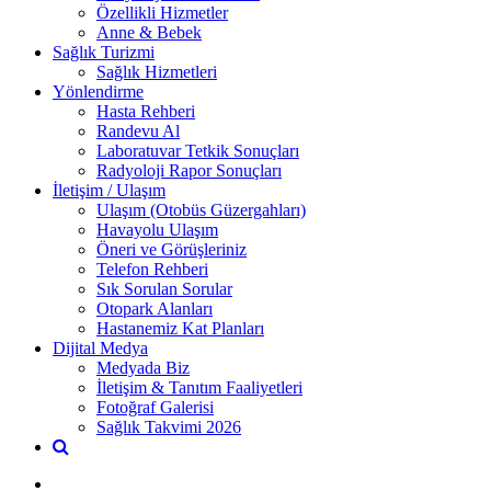
Özellikli Hizmetler
Anne & Bebek
Sağlık Turizmi
Sağlık Hizmetleri
Yönlendirme
Hasta Rehberi
Randevu Al
Laboratuvar Tetkik Sonuçları
Radyoloji Rapor Sonuçları
İletişim / Ulaşım
Ulaşım (Otobüs Güzergahları)
Havayolu Ulaşım
Öneri ve Görüşleriniz
Telefon Rehberi
Sık Sorulan Sorular
Otopark Alanları
Hastanemiz Kat Planları
Dijital Medya
Medyada Biz
İletişim & Tanıtım Faaliyetleri
Fotoğraf Galerisi
Sağlık Takvimi 2026