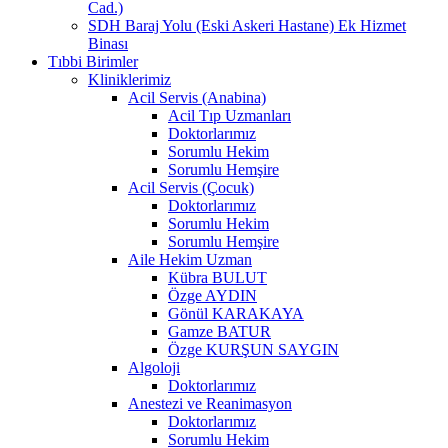
Cad.)
SDH Baraj Yolu (Eski Askeri Hastane) Ek Hizmet
Binası
Tıbbi Birimler
Kliniklerimiz
Acil Servis (Anabina)
Acil Tıp Uzmanları
Doktorlarımız
Sorumlu Hekim
Sorumlu Hemşire
Acil Servis (Çocuk)
Doktorlarımız
Sorumlu Hekim
Sorumlu Hemşire
Aile Hekim Uzman
Kübra BULUT
Özge AYDIN
Gönül KARAKAYA
Gamze BATUR
Özge KURŞUN SAYGIN
Algoloji
Doktorlarımız
Anestezi ve Reanimasyon
Doktorlarımız
Sorumlu Hekim