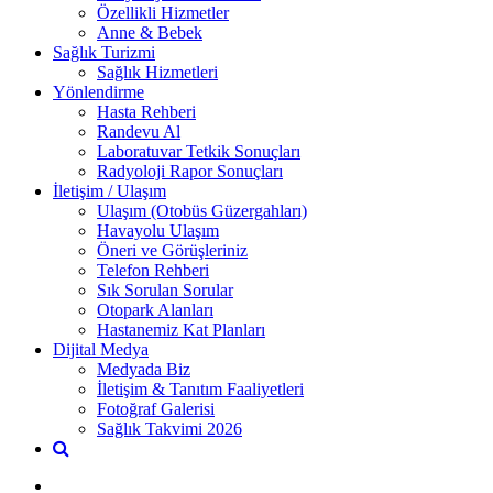
Özellikli Hizmetler
Anne & Bebek
Sağlık Turizmi
Sağlık Hizmetleri
Yönlendirme
Hasta Rehberi
Randevu Al
Laboratuvar Tetkik Sonuçları
Radyoloji Rapor Sonuçları
İletişim / Ulaşım
Ulaşım (Otobüs Güzergahları)
Havayolu Ulaşım
Öneri ve Görüşleriniz
Telefon Rehberi
Sık Sorulan Sorular
Otopark Alanları
Hastanemiz Kat Planları
Dijital Medya
Medyada Biz
İletişim & Tanıtım Faaliyetleri
Fotoğraf Galerisi
Sağlık Takvimi 2026