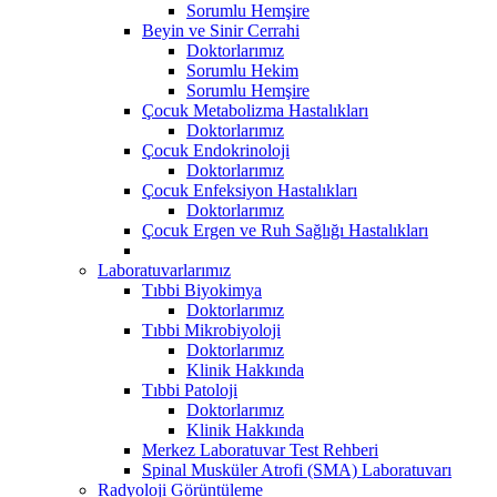
Sorumlu Hemşire
Beyin ve Sinir Cerrahi
Doktorlarımız
Sorumlu Hekim
Sorumlu Hemşire
Çocuk Metabolizma Hastalıkları
Doktorlarımız
Çocuk Endokrinoloji
Doktorlarımız
Çocuk Enfeksiyon Hastalıkları
Doktorlarımız
Çocuk Ergen ve Ruh Sağlığı Hastalıkları
Laboratuvarlarımız
Tıbbi Biyokimya
Doktorlarımız
Tıbbi Mikrobiyoloji
Doktorlarımız
Klinik Hakkında
Tıbbi Patoloji
Doktorlarımız
Klinik Hakkında
Merkez Laboratuvar Test Rehberi
Spinal Musküler Atrofi (SMA) Laboratuvarı
Radyoloji Görüntüleme