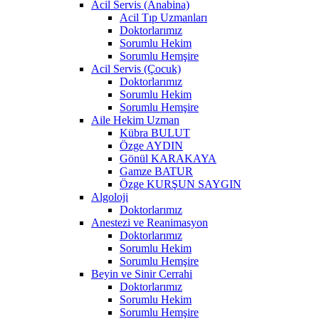
Acil Servis (Anabina)
Acil Tıp Uzmanları
Doktorlarımız
Sorumlu Hekim
Sorumlu Hemşire
Acil Servis (Çocuk)
Doktorlarımız
Sorumlu Hekim
Sorumlu Hemşire
Aile Hekim Uzman
Kübra BULUT
Özge AYDIN
Gönül KARAKAYA
Gamze BATUR
Özge KURŞUN SAYGIN
Algoloji
Doktorlarımız
Anestezi ve Reanimasyon
Doktorlarımız
Sorumlu Hekim
Sorumlu Hemşire
Beyin ve Sinir Cerrahi
Doktorlarımız
Sorumlu Hekim
Sorumlu Hemşire