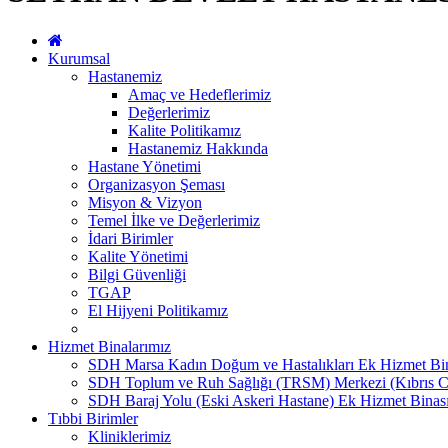
Kurumsal
Hastanemiz
Amaç ve Hedeflerimiz
Değerlerimiz
Kalite Politikamız
Hastanemiz Hakkında
Hastane Yönetimi
Organizasyon Şeması
Misyon & Vizyon
Temel İlke ve Değerlerimiz
İdari Birimler
Kalite Yönetimi
Bilgi Güvenliği
TGAP
El Hijyeni Politikamız
Hizmet Binalarımız
SDH Marsa Kadın Doğum ve Hastalıkları Ek Hizmet Bi
SDH Toplum ve Ruh Sağlığı (TRSM) Merkezi (Kıbrıs C
SDH Baraj Yolu (Eski Askeri Hastane) Ek Hizmet Binas
Tıbbi Birimler
Kliniklerimiz