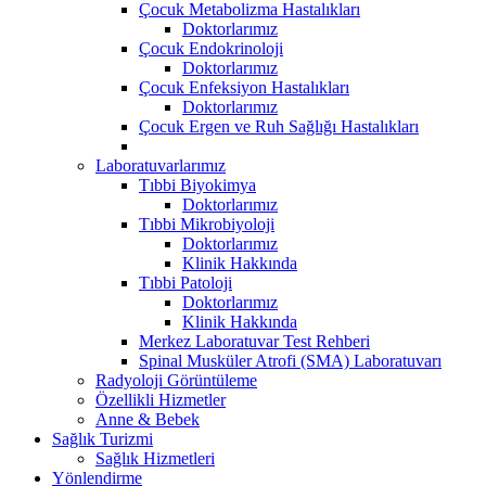
Çocuk Metabolizma Hastalıkları
Doktorlarımız
Çocuk Endokrinoloji
Doktorlarımız
Çocuk Enfeksiyon Hastalıkları
Doktorlarımız
Çocuk Ergen ve Ruh Sağlığı Hastalıkları
Laboratuvarlarımız
Tıbbi Biyokimya
Doktorlarımız
Tıbbi Mikrobiyoloji
Doktorlarımız
Klinik Hakkında
Tıbbi Patoloji
Doktorlarımız
Klinik Hakkında
Merkez Laboratuvar Test Rehberi
Spinal Musküler Atrofi (SMA) Laboratuvarı
Radyoloji Görüntüleme
Özellikli Hizmetler
Anne & Bebek
Sağlık Turizmi
Sağlık Hizmetleri
Yönlendirme