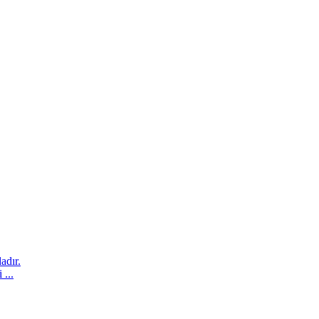
adır.
...