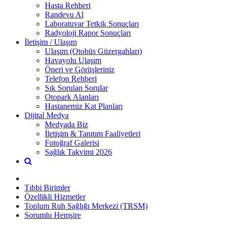
Hasta Rehberi
Randevu Al
Laboratuvar Tetkik Sonuçları
Radyoloji Rapor Sonuçları
İletişim / Ulaşım
Ulaşım (Otobüs Güzergahları)
Havayolu Ulaşım
Öneri ve Görüşleriniz
Telefon Rehberi
Sık Sorulan Sorular
Otopark Alanları
Hastanemiz Kat Planları
Dijital Medya
Medyada Biz
İletişim & Tanıtım Faaliyetleri
Fotoğraf Galerisi
Sağlık Takvimi 2026
Tıbbi Birimler
Özellikli Hizmetler
Toplum Ruh Sağlığı Merkezi (TRSM)
Sorumlu Hemşire