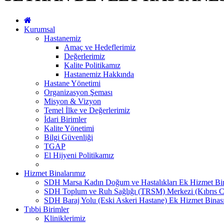
Kurumsal
Hastanemiz
Amaç ve Hedeflerimiz
Değerlerimiz
Kalite Politikamız
Hastanemiz Hakkında
Hastane Yönetimi
Organizasyon Şeması
Misyon & Vizyon
Temel İlke ve Değerlerimiz
İdari Birimler
Kalite Yönetimi
Bilgi Güvenliği
TGAP
El Hijyeni Politikamız
Hizmet Binalarımız
SDH Marsa Kadın Doğum ve Hastalıkları Ek Hizmet Bi
SDH Toplum ve Ruh Sağlığı (TRSM) Merkezi (Kıbrıs C
SDH Baraj Yolu (Eski Askeri Hastane) Ek Hizmet Binas
Tıbbi Birimler
Kliniklerimiz