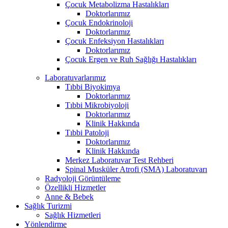
Çocuk Metabolizma Hastalıkları
Doktorlarımız
Çocuk Endokrinoloji
Doktorlarımız
Çocuk Enfeksiyon Hastalıkları
Doktorlarımız
Çocuk Ergen ve Ruh Sağlığı Hastalıkları
Laboratuvarlarımız
Tıbbi Biyokimya
Doktorlarımız
Tıbbi Mikrobiyoloji
Doktorlarımız
Klinik Hakkında
Tıbbi Patoloji
Doktorlarımız
Klinik Hakkında
Merkez Laboratuvar Test Rehberi
Spinal Musküler Atrofi (SMA) Laboratuvarı
Radyoloji Görüntüleme
Özellikli Hizmetler
Anne & Bebek
Sağlık Turizmi
Sağlık Hizmetleri
Yönlendirme