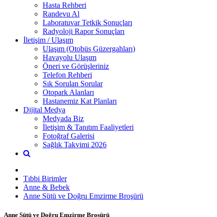
Hasta Rehberi
Randevu Al
Laboratuvar Tetkik Sonuçları
Radyoloji Rapor Sonuçları
İletişim / Ulaşım
Ulaşım (Otobüs Güzergahları)
Havayolu Ulaşım
Öneri ve Görüşleriniz
Telefon Rehberi
Sık Sorulan Sorular
Otopark Alanları
Hastanemiz Kat Planları
Dijital Medya
Medyada Biz
İletişim & Tanıtım Faaliyetleri
Fotoğraf Galerisi
Sağlık Takvimi 2026
Tıbbi Birimler
Anne & Bebek
Anne Sütü ve Doğru Emzirme Broşürü
Anne Sütü ve Doğru Emzirme Broşürü