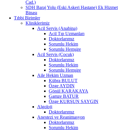
Cad.)
SDH Baraj Yolu (Eski Askeri Hastane) Ek Hizmet
Binası
Tıbbi Birimler
Kliniklerimiz
Acil Servis (Anabina)
Acil Tıp Uzmanları
Doktorlarımız
Sorumlu Hekim
Sorumlu Hemşire
Acil Servis (Çocuk)
Doktorlarımız
Sorumlu Hekim
Sorumlu Hemşire
Aile Hekim Uzman
Kübra BULUT
Özge AYDIN
Gönül KARAKAYA
Gamze BATUR
Özge KURŞUN SAYGIN
Algoloji
Doktorlarımız
Anestezi ve Reanimasyon
Doktorlarımız
Sorumlu Hekim