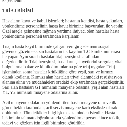
kapasitelidir.
TRİAJ BİRİMİ
Hastaların kayıt ve kabul işlemleri; hastanın kendisi, hasta yakınları,
yönlendirme personelinin hasta kayıt birimine başvuruları ile yapılır.
Özel araçla gelmesine rağmen yardıma ihtiyacı olan hastalar hasta
yönlendirme personeli tarafından karşılanır.
Triajın hasta kayıt biriminde çalışan veri giriş elemanı sosyal
güvence gözetmeksizin hastaların ilk kaydını T.C kimlik numarası
ile yapar. Aynı sırada hastalar triaj hemşiresi tarafından
değerlendirilir. Triaj hemşiresi, hastaların şikayetlerini sorgular, vital
bulgularına bakar ve klinik durumlarına göre triaj uygular. Triaj
işleminden sonra hastalar kritikliğine göre yeşil, sarı ve kırmızı
olarak kodlanır. Kırmızı alan hastaları triyaj alanındaki resüsitasyon
alanına alınır ve müdahaleleri oradaki ekip tarafından gerçekleştirilir.
Sarı alan hastaları G1 numaralı muayene odasına, yeşil alan hastaları
Y1, Y2 numaralı muayene odalarına alınır.
Acil muayene odalarına yönlendirilen hasta muayene olur ve ilk
gören hekim tarafından, acil servis muayene kartı eksiksiz olarak
doldurulur. Tüm tetkikler bilgi işlem sisteminden istenilir. Hasta
hekiminin talimatı doğrultusunda yönlendirme personelince tetkik,
tedavi ve gözlem için ilgili birimlere götürülür.