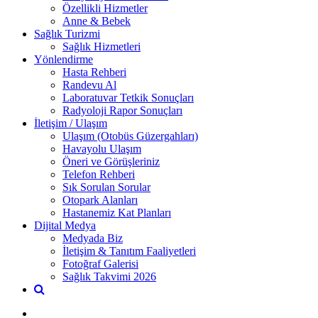
Özellikli Hizmetler
Anne & Bebek
Sağlık Turizmi
Sağlık Hizmetleri
Yönlendirme
Hasta Rehberi
Randevu Al
Laboratuvar Tetkik Sonuçları
Radyoloji Rapor Sonuçları
İletişim / Ulaşım
Ulaşım (Otobüs Güzergahları)
Havayolu Ulaşım
Öneri ve Görüşleriniz
Telefon Rehberi
Sık Sorulan Sorular
Otopark Alanları
Hastanemiz Kat Planları
Dijital Medya
Medyada Biz
İletişim & Tanıtım Faaliyetleri
Fotoğraf Galerisi
Sağlık Takvimi 2026