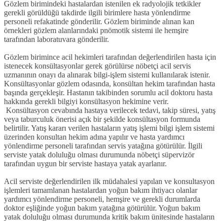
Gözlem birimindeki hastalardan istenilen ek radyolojik tetkikler
gerekli görüldüğü takdirde ilgili birimlere hasta yönlendirme
personeli refakatinde gönderilir. Gözlem biriminde alınan kan
örnekleri gözlem alanlarındaki pnömotik sistemi ile hemşire
tarafından laboratuvara gönderilir.
Gözlem birimince acil hekimleri tarafından değerlendirilen hasta için
istenecek konsültasyonlar gerek görülürse nöbetçi acil servis
uzmanının onayı da alınarak bilgi-işlem sistemi kullanılarak istenir.
Konsültasyonlar gözlem odasında, konsültan hekim tarafından hasta
başında gerçekleşir. Hastanın takibinden sorumlu acil doktoru hasta
hakkında gerekli bilgiyi konsültasyon hekimine verir.
Konsültasyon cevabında hastaya verilecek tedavi, takip süresi, yatış
veya taburculuk önerisi açık bir şekilde konsültasyon formunda
belirtilir. Yatış kararı verilen hastaların yatış işlemi bilgi işlem sistemi
üzerinden konsultan hekim adına yapılır ve hasta yardımcı
yönlendirme personeli tarafından servis yatağına götürülür. İlgili
serviste yatak doluluğu olması durumunda nöbetçi süpervizör
tarafından uygun bir serviste hastaya yatak ayarlanır.
Acil serviste değerlendirilen ilk müdahalesi yapılan ve konsultasyon
işlemleri tamamlanan hastalardan yoğun bakım ihtiyacı olanlar
yardımcı yönlendirme personeli, hemşire ve gerekli durumlarda
doktor eşliğinde yoğun bakım yatağına götürülür. Yoğun bakım
yatak doluluğu olması durumunda kritik bakım ünitesinde hastaların