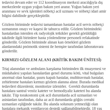
tedavisi devam eder ve 112 koordinasyon merkezi aracılığıyla dış
merkezlerde uygun yoğun bakım yeri aranır. Yoğun bakım yeri
aranması ve sevk işlemleri nöbetçi acil uzmanı ve nöbetçi idari amir
bilgisi dahilinde gerçekleştirilir.
Gözlem biriminde tedavisi tamamlanan hastalar acil servis nöbetçi
uzmanının onayı ve kaşesi ile taburcu edilir. Gözlem birimindeki
hastalardan istenilen ek radyolojik tetkikler gerekli görüldüğü
takdirde ilgili birimlere hasta yönlendirme personeli refakatinde
gönderilir. Gözlem biriminde alınan kan örnekleri gözlem
alanlarındaki pnömotik sistemi ile hemşire tarafından laboratuvara
gönderilir.
KIRMIZI GÖZLEM ALANI (KRİTİK BAKIM ÜNİTESİ)
Triaj alanından ve ambulans karşılama biriminden ilk muayenesi ve
müdahalesi yapılan hastalardan genel durumu kötü, vital bulguları
anormal olan hastalar, şuuru kapalı hastalar, multitravmalı hastalar,
zehirlenme hastaları kırmızı gözlem alanına alınır. Burada medikal
tedavileri düzenlenir, monitorize izlenirler. Gerekli durumlarda
hastalara santral venöz kateter ve hemodiyaliz kateteri bu alanda
takılır. Tüp torakostomi çok acil durumlarda acil uzmanları ve
asistanları tarafından, daha az acil durumlarda göğüs cerrahi
uzmanları eşliğinde takılır. Bu alanda solunum yetmezliği olan
hastalara mekanik ventilasyon desteği sağlanabilmektedir. 18 yaş