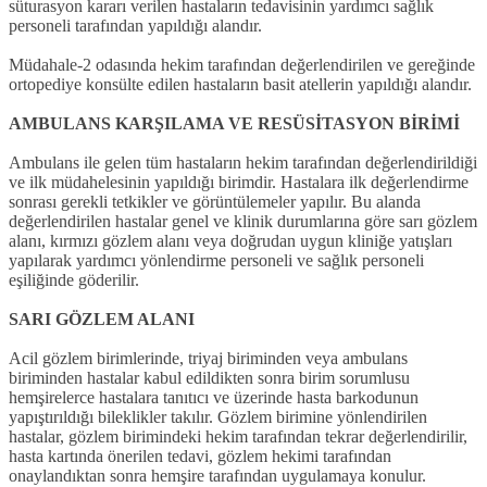
süturasyon kararı verilen hastaların tedavisinin yardımcı sağlık
personeli tarafından yapıldığı alandır.
Müdahale-2 odasında hekim tarafından değerlendirilen ve gereğinde
ortopediye konsülte edilen hastaların basit atellerin yapıldığı alandır.
AMBULANS KARŞILAMA VE RESÜSİTASYON BİRİMİ
Ambulans ile gelen tüm hastaların hekim tarafından değerlendirildiği
ve ilk müdahelesinin yapıldığı birimdir. Hastalara ilk değerlendirme
sonrası gerekli tetkikler ve görüntülemeler yapılır. Bu alanda
değerlendirilen hastalar genel ve klinik durumlarına göre sarı gözlem
alanı, kırmızı gözlem alanı veya doğrudan uygun kliniğe yatışları
yapılarak yardımcı yönlendirme personeli ve sağlık personeli
eşiliğinde göderilir.
SARI GÖZLEM ALANI
Acil gözlem birimlerinde, triyaj biriminden veya ambulans
biriminden hastalar kabul edildikten sonra birim sorumlusu
hemşirelerce hastalara tanıtıcı ve üzerinde hasta barkodunun
yapıştırıldığı bileklikler takılır. Gözlem birimine yönlendirilen
hastalar, gözlem birimindeki hekim tarafından tekrar değerlendirilir,
hasta kartında önerilen tedavi, gözlem hekimi tarafından
onaylandıktan sonra hemşire tarafından uygulamaya konulur.