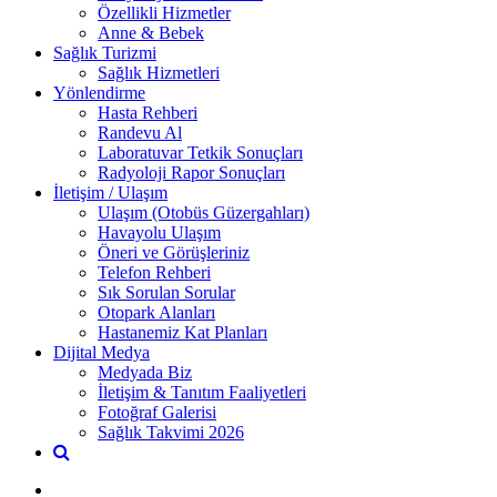
Özellikli Hizmetler
Anne & Bebek
Sağlık Turizmi
Sağlık Hizmetleri
Yönlendirme
Hasta Rehberi
Randevu Al
Laboratuvar Tetkik Sonuçları
Radyoloji Rapor Sonuçları
İletişim / Ulaşım
Ulaşım (Otobüs Güzergahları)
Havayolu Ulaşım
Öneri ve Görüşleriniz
Telefon Rehberi
Sık Sorulan Sorular
Otopark Alanları
Hastanemiz Kat Planları
Dijital Medya
Medyada Biz
İletişim & Tanıtım Faaliyetleri
Fotoğraf Galerisi
Sağlık Takvimi 2026