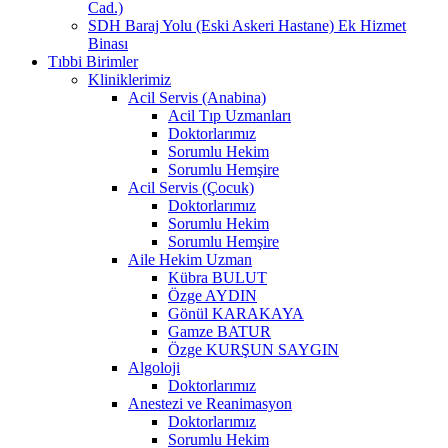
Cad.)
SDH Baraj Yolu (Eski Askeri Hastane) Ek Hizmet
Binası
Tıbbi Birimler
Kliniklerimiz
Acil Servis (Anabina)
Acil Tıp Uzmanları
Doktorlarımız
Sorumlu Hekim
Sorumlu Hemşire
Acil Servis (Çocuk)
Doktorlarımız
Sorumlu Hekim
Sorumlu Hemşire
Aile Hekim Uzman
Kübra BULUT
Özge AYDIN
Gönül KARAKAYA
Gamze BATUR
Özge KURŞUN SAYGIN
Algoloji
Doktorlarımız
Anestezi ve Reanimasyon
Doktorlarımız
Sorumlu Hekim