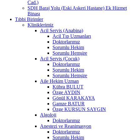
Cad.)
SDH Baraj Yolu (Eski Askeri Hastane) Ek Hizmet
Binası
Tıbbi Birimler
Kliniklerimiz
Acil Servis (Anabina)
Acil Tıp Uzmanları
Doktorlarımız
Sorumlu Hekim
Sorumlu Hemşire
Acil Servis (Çocuk)
Doktorlarımız
Sorumlu Hekim
Sorumlu Hemşire
Aile Hekim Uzman
Kübra BULUT
Özge AYDIN
Gönül KARAKAYA
Gamze BATUR
Özge KURŞUN SAYGIN
Algoloji
Doktorlarımız
Anestezi ve Reanimasyon
Doktorlarımız
Sorumlu Hekim