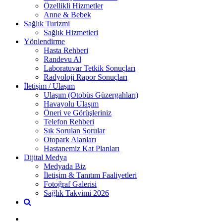
Özellikli Hizmetler
Anne & Bebek
Sağlık Turizmi
Sağlık Hizmetleri
Yönlendirme
Hasta Rehberi
Randevu Al
Laboratuvar Tetkik Sonuçları
Radyoloji Rapor Sonuçları
İletişim / Ulaşım
Ulaşım (Otobüs Güzergahları)
Havayolu Ulaşım
Öneri ve Görüşleriniz
Telefon Rehberi
Sık Sorulan Sorular
Otopark Alanları
Hastanemiz Kat Planları
Dijital Medya
Medyada Biz
İletişim & Tanıtım Faaliyetleri
Fotoğraf Galerisi
Sağlık Takvimi 2026