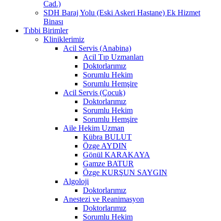
Cad.)
SDH Baraj Yolu (Eski Askeri Hastane) Ek Hizmet
Binası
Tıbbi Birimler
Kliniklerimiz
Acil Servis (Anabina)
Acil Tıp Uzmanları
Doktorlarımız
Sorumlu Hekim
Sorumlu Hemşire
Acil Servis (Çocuk)
Doktorlarımız
Sorumlu Hekim
Sorumlu Hemşire
Aile Hekim Uzman
Kübra BULUT
Özge AYDIN
Gönül KARAKAYA
Gamze BATUR
Özge KURŞUN SAYGIN
Algoloji
Doktorlarımız
Anestezi ve Reanimasyon
Doktorlarımız
Sorumlu Hekim