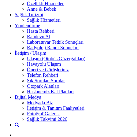
Özellikli Hizmetler
Anne & Bebek
Sağlık Turizmi
Sağlık Hizmetleri
Yönlendirme
Hasta Rehberi
Randevu Al
Laboratuvar Tetkik Sonuçları
Radyoloji Rapor Sonuçları
İletişim / Ulaşım
Ulaşım (Otobüs Güzergahları)
Havayolu Ulaşım
Öneri ve Görüşleriniz
Telefon Rehberi
Sık Sorulan Sorular
Otopark Alanları
Hastanemiz Kat Planları
Dijital Medya
Medyada Biz
İletişim & Tanıtım Faaliyetleri
Fotoğraf Galerisi
Sağlık Takvimi 2026