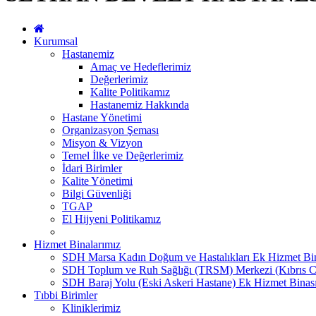
Kurumsal
Hastanemiz
Amaç ve Hedeflerimiz
Değerlerimiz
Kalite Politikamız
Hastanemiz Hakkında
Hastane Yönetimi
Organizasyon Şeması
Misyon & Vizyon
Temel İlke ve Değerlerimiz
İdari Birimler
Kalite Yönetimi
Bilgi Güvenliği
TGAP
El Hijyeni Politikamız
Hizmet Binalarımız
SDH Marsa Kadın Doğum ve Hastalıkları Ek Hizmet Bi
SDH Toplum ve Ruh Sağlığı (TRSM) Merkezi (Kıbrıs C
SDH Baraj Yolu (Eski Askeri Hastane) Ek Hizmet Binas
Tıbbi Birimler
Kliniklerimiz