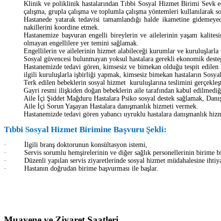
Klinik ve poliklinik hastalarından Tıbbi Sosyal Hizmet Birimi Sevk ed
çalışma, grupla çalışma ve toplumla çalışma yöntemleri kullanılarak s
Hastanede yatarak tedavisi tamamlandığı halde ikametine gidemeyec
nakillerini koordine etmek.
Hastanemize başvuran engelli bireylerin ve ailelerinin yaşam kalites
olmayan engellilere yer temini sağlamak.
Engellilerin ve ailelerinin hizmet alabileceği kurumlar ve kuruluşlarla
Sosyal güvencesi bulunmayan yoksul hastalara gerekli ekonomik desteğ
Hastanemizde tedavi gören, kimsesiz ve bimekan olduğu tespit edilen 
ilgili kuruluşlarla işbirliği yapmak, kimsesiz bimekan hastaların Sos
Terk edilen bebeklerin sosyal hizmet kuruluşlarına teslimini gerçekle
Gayri resmi ilişkiden doğan bebeklerin aile tarafından kabul edilmedi
Aile İçi Şiddet Mağduru Hastalara Psiko sosyal destek sağlamak, Dan
Aile İçi Sorun Yaşayan Hastalara danışmanlık hizmeti vermek.
Hastanemizde tedavi gören yabancı uyruklu hastalara danışmanlık hizme
Tıbbi Sosyal Hizmet Birimine Başvuru Şekli:
· İlgili branş doktorunun konsültasyon istemi,
· Servis sorumlu hemşirelerinin ve diğer sağlık personellerinin birime bi
· Düzenli yapılan servis ziyaretlerinde sosyal hizmet müdahalesine ihtiya
· Hastanın doğrudan birime başvurması ile başlar.
Muayene ve Ziyaret Saatleri