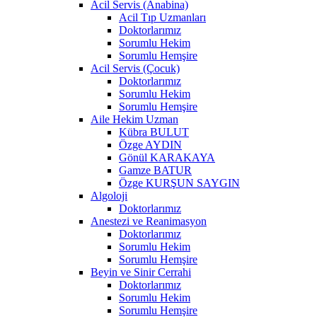
Acil Servis (Anabina)
Acil Tıp Uzmanları
Doktorlarımız
Sorumlu Hekim
Sorumlu Hemşire
Acil Servis (Çocuk)
Doktorlarımız
Sorumlu Hekim
Sorumlu Hemşire
Aile Hekim Uzman
Kübra BULUT
Özge AYDIN
Gönül KARAKAYA
Gamze BATUR
Özge KURŞUN SAYGIN
Algoloji
Doktorlarımız
Anestezi ve Reanimasyon
Doktorlarımız
Sorumlu Hekim
Sorumlu Hemşire
Beyin ve Sinir Cerrahi
Doktorlarımız
Sorumlu Hekim
Sorumlu Hemşire