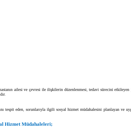
 hastanın ailesi ve çevresi ile ilişkilerin düzenlenmesi, tedavi sürecini etkil
dır.
espit eden, sorunlarıyla ilgili sosyal hizmet müdahalesini planlayan ve uyg
al Hizmet Müdahaleleri;