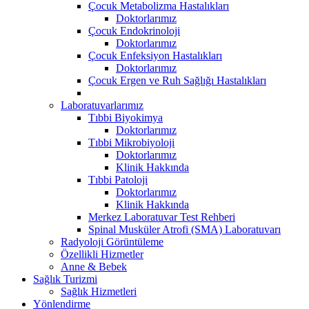
Çocuk Metabolizma Hastalıkları
Doktorlarımız
Çocuk Endokrinoloji
Doktorlarımız
Çocuk Enfeksiyon Hastalıkları
Doktorlarımız
Çocuk Ergen ve Ruh Sağlığı Hastalıkları
Laboratuvarlarımız
Tıbbi Biyokimya
Doktorlarımız
Tıbbi Mikrobiyoloji
Doktorlarımız
Klinik Hakkında
Tıbbi Patoloji
Doktorlarımız
Klinik Hakkında
Merkez Laboratuvar Test Rehberi
Spinal Musküler Atrofi (SMA) Laboratuvarı
Radyoloji Görüntüleme
Özellikli Hizmetler
Anne & Bebek
Sağlık Turizmi
Sağlık Hizmetleri
Yönlendirme