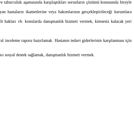
 ve taburculuk aşamasında karşılaştıkları sorunların çözümü konusunda bireyle
n hastaların ikametlerine veya bakımlarının gerçekleştirileceği kurumlara
elli hakları vb. konularda danışmanlık hizmeti vermek, kimsesiz kalacak yeri
l inceleme raporu hazırlamak. Hastanın tedavi giderlerinin karşılanması için
iko sosyal destek sağlamak, danışmanlık hizmeti vermek.
.