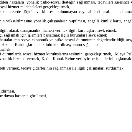
ilen hastalara yönelik psiko-sosyal desteğin sağlanması, tedavileri süresince
osyal hizmet müdahaleleri gerçekleştirmek,
ek derecede düşkün ve kimsesi bulunmayan veya aileleri tarafından alınmaya
inin yükseltilmesine yönelik çalışmaların yapılması, engelli kimlik kartı, eng
 ilgili olarak danışmanlık hizmeti vermek ilgili kuruluşlara sevk etmek.
i sağlamak için işlemleri başlatmak ilgili kurumlara sevk etmek
hastalar için sosyo-ekonomik ve psiko-sosyal durumunun değerlendirildiği sosya
yal Hizmet Kuruluşlarına naklinin koordinasyonunu sağlamak
ştirmek.
ği durumlarda sosyal hizmet kuruluşlarına teslimini gerçekleştirmek, Aileye Ps
ışmanlık hizmeti vermek, Kadın Konuk Evine yerleştirme işlemlerini başlatmak
ti vermek, tedavi giderlerinin sağlanması ile ilgili çalışmaları sürdürmek.
ldirmesi,
ç duyan hastanın görülmesi,