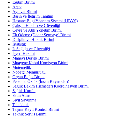
Eğitim Birimi
Arşiv
Ayniyat Birimi
Basın ve İletişim Tanıtım
Hastane Bilgi Yönetim Sistemi (HBYS)
Çalışan Hakları ve Güvenliği
Çevre ve Atık Yönetim Birimi
Ek Ödeme (Döner Sermaye) Birimi
Disiplin ve Hukuk Birimi
İstatistik
İş Sağlığı ve Güvenliği
İşyeri Hekimi
Manevi Destek Birimi
Muayene Kabul Komisyon Birimi
Mutemetlik
Nöbetçi Memurluğu
Organ Bağış Birimi
Personel Özlük (İnsan Kaynakları)
Sağlık Bakım Hizmetleri Koordinasyon Birimi
Sağlık Kurulu
Satın Alma
Sivil Savunma
Tahakkuk
Taşınır Kayıt Kontrol Birimi
Teknik Servis Birimi