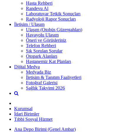
Hasta Rehberi
Randevu Al
Laboratuvar Tetkik Sonuçları
Radyoloji Rapor Sonuçları
İletişim / Ulaşım
Ulaşım (Otobüs Güzergahları)
Havayolu Ulaşım
Öneri ve Görüşleriniz
Telefon Rehberi
Sık Sorulan Sorular
Otopark Alanları
Hastanemiz Kat Planları
Dijital Medya
Medyada Biz
İletişim & Tanıtım Faaliyetleri
Fotoğraf Galerisi
Sağlık Takvimi 2026
Kurumsal
İdari Birimler
Tıbbi Sosyal Hizmet
Ana Depo Birimi (Genel Ambar)