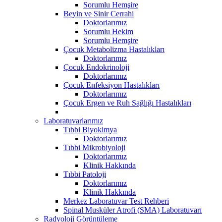
Sorumlu Hemşire
Beyin ve Sinir Cerrahi
Doktorlarımız
Sorumlu Hekim
Sorumlu Hemşire
Çocuk Metabolizma Hastalıkları
Doktorlarımız
Çocuk Endokrinoloji
Doktorlarımız
Çocuk Enfeksiyon Hastalıkları
Doktorlarımız
Çocuk Ergen ve Ruh Sağlığı Hastalıkları
Laboratuvarlarımız
Tıbbi Biyokimya
Doktorlarımız
Tıbbi Mikrobiyoloji
Doktorlarımız
Klinik Hakkında
Tıbbi Patoloji
Doktorlarımız
Klinik Hakkında
Merkez Laboratuvar Test Rehberi
Spinal Musküler Atrofi (SMA) Laboratuvarı
Radyoloji Görüntüleme