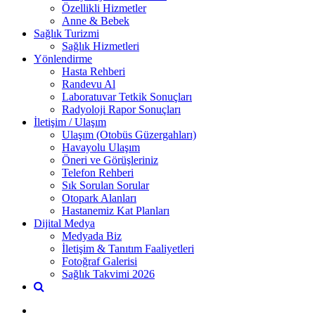
Özellikli Hizmetler
Anne & Bebek
Sağlık Turizmi
Sağlık Hizmetleri
Yönlendirme
Hasta Rehberi
Randevu Al
Laboratuvar Tetkik Sonuçları
Radyoloji Rapor Sonuçları
İletişim / Ulaşım
Ulaşım (Otobüs Güzergahları)
Havayolu Ulaşım
Öneri ve Görüşleriniz
Telefon Rehberi
Sık Sorulan Sorular
Otopark Alanları
Hastanemiz Kat Planları
Dijital Medya
Medyada Biz
İletişim & Tanıtım Faaliyetleri
Fotoğraf Galerisi
Sağlık Takvimi 2026