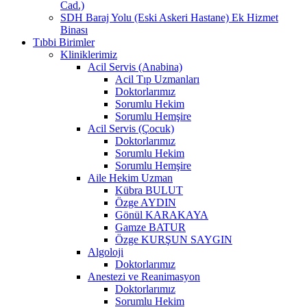
Cad.)
SDH Baraj Yolu (Eski Askeri Hastane) Ek Hizmet
Binası
Tıbbi Birimler
Kliniklerimiz
Acil Servis (Anabina)
Acil Tıp Uzmanları
Doktorlarımız
Sorumlu Hekim
Sorumlu Hemşire
Acil Servis (Çocuk)
Doktorlarımız
Sorumlu Hekim
Sorumlu Hemşire
Aile Hekim Uzman
Kübra BULUT
Özge AYDIN
Gönül KARAKAYA
Gamze BATUR
Özge KURŞUN SAYGIN
Algoloji
Doktorlarımız
Anestezi ve Reanimasyon
Doktorlarımız
Sorumlu Hekim