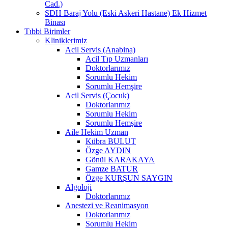
Cad.)
SDH Baraj Yolu (Eski Askeri Hastane) Ek Hizmet
Binası
Tıbbi Birimler
Kliniklerimiz
Acil Servis (Anabina)
Acil Tıp Uzmanları
Doktorlarımız
Sorumlu Hekim
Sorumlu Hemşire
Acil Servis (Çocuk)
Doktorlarımız
Sorumlu Hekim
Sorumlu Hemşire
Aile Hekim Uzman
Kübra BULUT
Özge AYDIN
Gönül KARAKAYA
Gamze BATUR
Özge KURŞUN SAYGIN
Algoloji
Doktorlarımız
Anestezi ve Reanimasyon
Doktorlarımız
Sorumlu Hekim