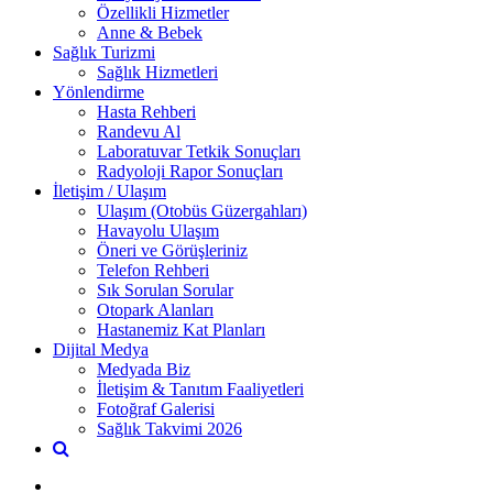
Özellikli Hizmetler
Anne & Bebek
Sağlık Turizmi
Sağlık Hizmetleri
Yönlendirme
Hasta Rehberi
Randevu Al
Laboratuvar Tetkik Sonuçları
Radyoloji Rapor Sonuçları
İletişim / Ulaşım
Ulaşım (Otobüs Güzergahları)
Havayolu Ulaşım
Öneri ve Görüşleriniz
Telefon Rehberi
Sık Sorulan Sorular
Otopark Alanları
Hastanemiz Kat Planları
Dijital Medya
Medyada Biz
İletişim & Tanıtım Faaliyetleri
Fotoğraf Galerisi
Sağlık Takvimi 2026