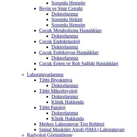
Sorumlu Hemşire
Beyin ve Sinir Cerrahi
Doktorlarımız
Sorumlu Hekim
Sorumlu Hemşire
Çocuk Metabolizma Hastalıkları
Doktorlarımız
Çocuk Endokrinoloji
Doktorlarımız
Çocuk Enfeksiyon Hastalıkları
Doktorlarımız
Çocuk Ergen ve Ruh Sağlığı Hastalıkları
Laboratuvarlarımız
Tıbbi Biyokimya
Doktorlarımız
Tıbbi Mikrobiyoloji
Doktorlarımız
Klinik Hakkında
Tıbbi Patoloji
Doktorlarımız
Klinik Hakkında
Merkez Laboratuvar Test Rehberi
Spinal Musküler Atrofi (SMA) Laboratuvarı
Radyoloji Görüntüleme