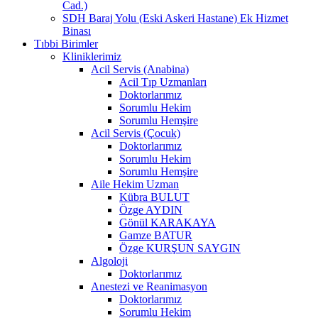
Cad.)
SDH Baraj Yolu (Eski Askeri Hastane) Ek Hizmet
Binası
Tıbbi Birimler
Kliniklerimiz
Acil Servis (Anabina)
Acil Tıp Uzmanları
Doktorlarımız
Sorumlu Hekim
Sorumlu Hemşire
Acil Servis (Çocuk)
Doktorlarımız
Sorumlu Hekim
Sorumlu Hemşire
Aile Hekim Uzman
Kübra BULUT
Özge AYDIN
Gönül KARAKAYA
Gamze BATUR
Özge KURŞUN SAYGIN
Algoloji
Doktorlarımız
Anestezi ve Reanimasyon
Doktorlarımız
Sorumlu Hekim