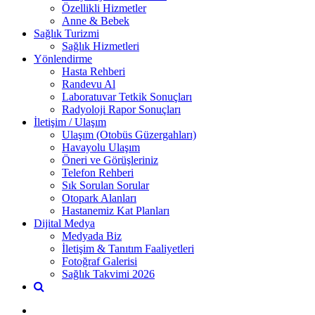
Özellikli Hizmetler
Anne & Bebek
Sağlık Turizmi
Sağlık Hizmetleri
Yönlendirme
Hasta Rehberi
Randevu Al
Laboratuvar Tetkik Sonuçları
Radyoloji Rapor Sonuçları
İletişim / Ulaşım
Ulaşım (Otobüs Güzergahları)
Havayolu Ulaşım
Öneri ve Görüşleriniz
Telefon Rehberi
Sık Sorulan Sorular
Otopark Alanları
Hastanemiz Kat Planları
Dijital Medya
Medyada Biz
İletişim & Tanıtım Faaliyetleri
Fotoğraf Galerisi
Sağlık Takvimi 2026