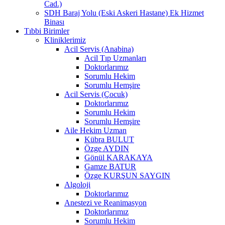
Cad.)
SDH Baraj Yolu (Eski Askeri Hastane) Ek Hizmet
Binası
Tıbbi Birimler
Kliniklerimiz
Acil Servis (Anabina)
Acil Tıp Uzmanları
Doktorlarımız
Sorumlu Hekim
Sorumlu Hemşire
Acil Servis (Çocuk)
Doktorlarımız
Sorumlu Hekim
Sorumlu Hemşire
Aile Hekim Uzman
Kübra BULUT
Özge AYDIN
Gönül KARAKAYA
Gamze BATUR
Özge KURŞUN SAYGIN
Algoloji
Doktorlarımız
Anestezi ve Reanimasyon
Doktorlarımız
Sorumlu Hekim