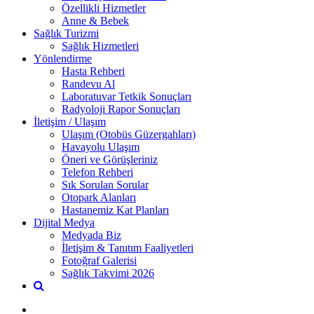
Özellikli Hizmetler
Anne & Bebek
Sağlık Turizmi
Sağlık Hizmetleri
Yönlendirme
Hasta Rehberi
Randevu Al
Laboratuvar Tetkik Sonuçları
Radyoloji Rapor Sonuçları
İletişim / Ulaşım
Ulaşım (Otobüs Güzergahları)
Havayolu Ulaşım
Öneri ve Görüşleriniz
Telefon Rehberi
Sık Sorulan Sorular
Otopark Alanları
Hastanemiz Kat Planları
Dijital Medya
Medyada Biz
İletişim & Tanıtım Faaliyetleri
Fotoğraf Galerisi
Sağlık Takvimi 2026