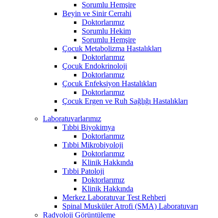
Sorumlu Hemşire
Beyin ve Sinir Cerrahi
Doktorlarımız
Sorumlu Hekim
Sorumlu Hemşire
Çocuk Metabolizma Hastalıkları
Doktorlarımız
Çocuk Endokrinoloji
Doktorlarımız
Çocuk Enfeksiyon Hastalıkları
Doktorlarımız
Çocuk Ergen ve Ruh Sağlığı Hastalıkları
Laboratuvarlarımız
Tıbbi Biyokimya
Doktorlarımız
Tıbbi Mikrobiyoloji
Doktorlarımız
Klinik Hakkında
Tıbbi Patoloji
Doktorlarımız
Klinik Hakkında
Merkez Laboratuvar Test Rehberi
Spinal Musküler Atrofi (SMA) Laboratuvarı
Radyoloji Görüntüleme