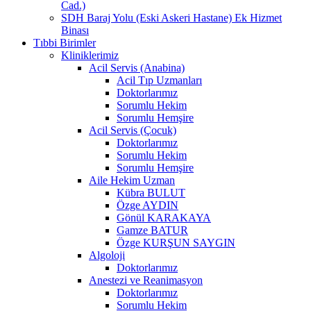
Cad.)
SDH Baraj Yolu (Eski Askeri Hastane) Ek Hizmet
Binası
Tıbbi Birimler
Kliniklerimiz
Acil Servis (Anabina)
Acil Tıp Uzmanları
Doktorlarımız
Sorumlu Hekim
Sorumlu Hemşire
Acil Servis (Çocuk)
Doktorlarımız
Sorumlu Hekim
Sorumlu Hemşire
Aile Hekim Uzman
Kübra BULUT
Özge AYDIN
Gönül KARAKAYA
Gamze BATUR
Özge KURŞUN SAYGIN
Algoloji
Doktorlarımız
Anestezi ve Reanimasyon
Doktorlarımız
Sorumlu Hekim