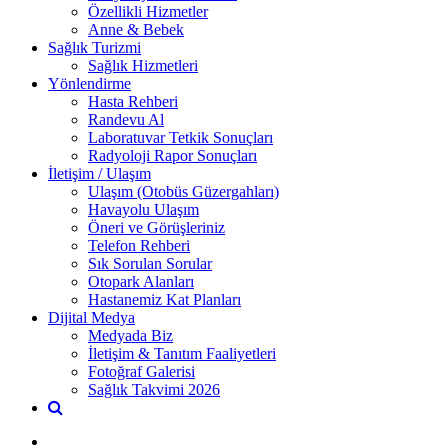
Özellikli Hizmetler
Anne & Bebek
Sağlık Turizmi
Sağlık Hizmetleri
Yönlendirme
Hasta Rehberi
Randevu Al
Laboratuvar Tetkik Sonuçları
Radyoloji Rapor Sonuçları
İletişim / Ulaşım
Ulaşım (Otobüs Güzergahları)
Havayolu Ulaşım
Öneri ve Görüşleriniz
Telefon Rehberi
Sık Sorulan Sorular
Otopark Alanları
Hastanemiz Kat Planları
Dijital Medya
Medyada Biz
İletişim & Tanıtım Faaliyetleri
Fotoğraf Galerisi
Sağlık Takvimi 2026