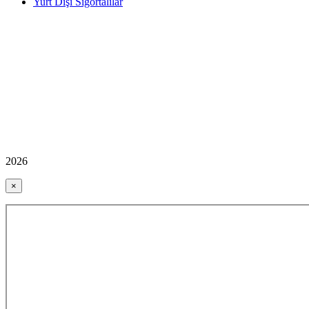
Yurt Dışı Sigortalılar
2026
×