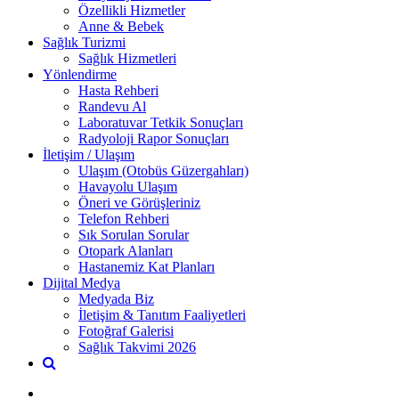
Özellikli Hizmetler
Anne & Bebek
Sağlık Turizmi
Sağlık Hizmetleri
Yönlendirme
Hasta Rehberi
Randevu Al
Laboratuvar Tetkik Sonuçları
Radyoloji Rapor Sonuçları
İletişim / Ulaşım
Ulaşım (Otobüs Güzergahları)
Havayolu Ulaşım
Öneri ve Görüşleriniz
Telefon Rehberi
Sık Sorulan Sorular
Otopark Alanları
Hastanemiz Kat Planları
Dijital Medya
Medyada Biz
İletişim & Tanıtım Faaliyetleri
Fotoğraf Galerisi
Sağlık Takvimi 2026