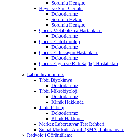
Sorumlu Hemşire
Beyin ve Sinir Cerrahi
Doktorlarımız
Sorumlu Hekim
Sorumlu Hemşire
Çocuk Metabolizma Hastalıkları
Doktorlarımız
Çocuk Endokrinoloji
Doktorlarımız
Çocuk Enfeksiyon Hastalıkları
Doktorlarımız
Çocuk Ergen ve Ruh Sağlığı Hastalıkları
Laboratuvarlarımız
Tıbbi Biyokimya
Doktorlarımız
Tıbbi Mikrobiyoloji
Doktorlarımız
Klinik Hakkında
Tıbbi Patoloji
Doktorlarımız
Klinik Hakkında
Merkez Laboratuvar Test Rehberi
Spinal Musküler Atrofi (SMA) Laboratuvarı
Radyoloji Görüntüleme