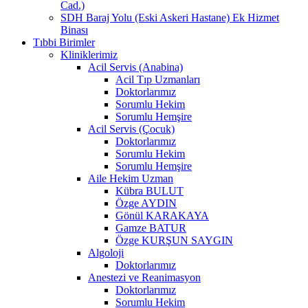
Cad.)
SDH Baraj Yolu (Eski Askeri Hastane) Ek Hizmet
Binası
Tıbbi Birimler
Kliniklerimiz
Acil Servis (Anabina)
Acil Tıp Uzmanları
Doktorlarımız
Sorumlu Hekim
Sorumlu Hemşire
Acil Servis (Çocuk)
Doktorlarımız
Sorumlu Hekim
Sorumlu Hemşire
Aile Hekim Uzman
Kübra BULUT
Özge AYDIN
Gönül KARAKAYA
Gamze BATUR
Özge KURŞUN SAYGIN
Algoloji
Doktorlarımız
Anestezi ve Reanimasyon
Doktorlarımız
Sorumlu Hekim