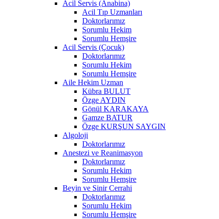
Acil Servis (Anabina)
Acil Tıp Uzmanları
Doktorlarımız
Sorumlu Hekim
Sorumlu Hemşire
Acil Servis (Çocuk)
Doktorlarımız
Sorumlu Hekim
Sorumlu Hemşire
Aile Hekim Uzman
Kübra BULUT
Özge AYDIN
Gönül KARAKAYA
Gamze BATUR
Özge KURŞUN SAYGIN
Algoloji
Doktorlarımız
Anestezi ve Reanimasyon
Doktorlarımız
Sorumlu Hekim
Sorumlu Hemşire
Beyin ve Sinir Cerrahi
Doktorlarımız
Sorumlu Hekim
Sorumlu Hemşire