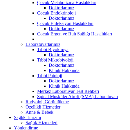
Çocuk Metabolizma Hastalıkları
Doktorlarımız
Çocuk Endokrinoloji
Doktorlarımız
Çocuk Enfeksiyon Hastalıkları
Doktorlarımız
Çocuk Ergen ve Ruh Sağlığı Hastalıkları
Laboratuvarlarımız
Tıbbi Biyokimya
Doktorlarımız
Tıbbi Mikrobiyoloji
Doktorlarımız
Klinik Hakkında
Tıbbi Patoloji
Doktorlarımız
Klinik Hakkında
Merkez Laboratuvar Test Rehberi
Spinal Musküler Atrofi (SMA) Laboratuvarı
Radyoloji Görüntüleme
Özellikli Hizmetler
Anne & Bebek
Sağlık Turizmi
Sağlık Hizmetleri
Yönlendirme