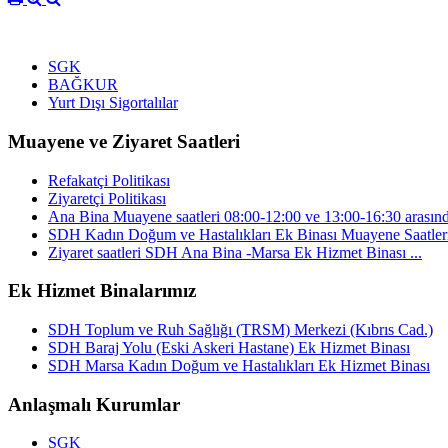
SGK
BAĞKUR
Yurt Dışı Sigortalılar
Muayene ve Ziyaret Saatleri
Refakatçi Politikası
Ziyaretçi Politikası
Ana Bina Muayene saatleri 08:00-12:00 ve 13:00-16:30 arasınd
SDH Kadın Doğum ve Hastalıkları Ek Binası Muayene Saatleri 
Ziyaret saatleri SDH Ana Bina -Marsa Ek Hizmet Binası ...
Ek Hizmet Binalarımız
SDH Toplum ve Ruh Sağlığı (TRSM) Merkezi (Kıbrıs Cad.)
SDH Baraj Yolu (Eski Askeri Hastane) Ek Hizmet Binası
SDH Marsa Kadın Doğum ve Hastalıkları Ek Hizmet Binası
Anlaşmalı Kurumlar
SGK