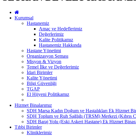
Kurumsal
Hastanemiz
Amaç ve Hedeflerimiz
Değerlerimiz
Kalite Politikamız
Hastanemiz Hakkında
Hastane Yönetimi
Organizasyon Şeması
Misyon & Vizyon
Temel İlke ve Değerlerimiz
İdari Birimler
Kalite Yönetimi
Bilgi Güvenliği
TGAP
El Hijyeni Politikamız
Hizmet Binalarımız
SDH Marsa Kadın Doğum ve Hastalıkları Ek Hizmet Bi
SDH Toplum ve Ruh Sağlığı (TRSM) Merkezi (Kıbrıs C
SDH Baraj Yolu (Eski Askeri Hastane) Ek Hizmet Binas
Tıbbi Birimler
Kliniklerimiz